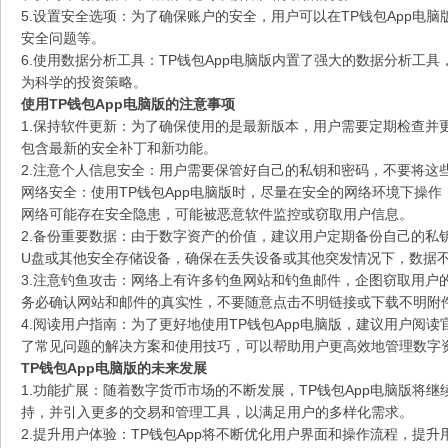
5.设置安全选项：为了确保账户的安全，用户可以在TP钱包App电
安全问题等。
6.使用数据分析工具：TP钱包App电脑版内置了强大的数据分析工
为科学的投资策略。
使用TP钱包App电脑版的注意事项
1.保持软件更新：为了确保使用的是最新版本，用户需要定期检查并更
包含最新的安全补丁和新功能。
2.注意个人信息安全：用户需要保管好自己的私钥和密码，不要将这
网络安全：使用TP钱包App电脑版时，尽量在安全的网络环境下操作，
网络可能存在安全隐患，可能被恶意软件监控或窃取用户信息。
2.备份重要数据：由于数字资产的价值，建议用户定期备份自己的私
U盘或其他安全存储设备，确保在丢失设备或其他突发情况下，数据
3.注意钓鱼攻击：网络上有许多钓鱼网站和钓鱼邮件，企图窃取用户的
务必确认网站和邮件的真实性，不要随意点击不明链接或下载不明附
4.阅读用户指南：为了更好地使用TP钱包App电脑版，建议用户阅
了常见问题的解决方案和使用技巧，可以帮助用户更高效地管理数字
TP钱包App电脑版的未来发展
1.功能扩展：随着数字货币市场的不断发展，TP钱包App电脑版将
持，并引入更多的交易和管理工具，以满足用户的多样化需求。
2.提升用户体验：TP钱包App将不断优化用户界面和操作流程，提