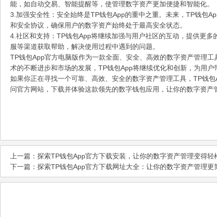
能，如自动交易、智能提醒等，使管理数字资产更加便捷和智能化。
3.加强安全性：安全始终是TP钱包App的重中之重。未来，TP钱包
和安全协议，确保用户的数字资产始终处于最高安全状态。
4.社区和支持：TP钱包App将继续加强与用户社区的互动，提供更
服等渠道获取帮助，解决使用过程中遇到的问题。
TP钱包App官方电脑版作为一款全面、安全、高效的数字资产管理
术的不断进步和市场的发展，TP钱包App将继续优化和创新，为用
如果你正在寻找一个可靠、高效、安全的数字资产管理工具，TP钱包
问官方网站，下载并体验这款领先的数字钱包应用，让你的数字资产
上一篇：
探索TP钱包App官方下载安装，让你的数字资产管理变得轻
下一篇：
探索TP钱包App官方下载网址大全：让你的数字资产管理更