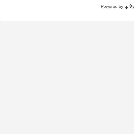
Powered by
tp