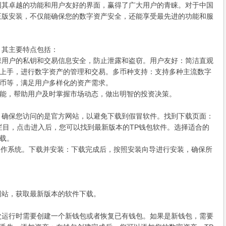
因其卓越的功能和用户友好的界面，赢得了广大用户的青睐。对于中国
正版安装，不仅能确保您的数字资产安全，还能享受最先进的功能和服
，其主要特点包括：
保用户的私钥和交易信息安全，防止泄露和盗窃。用户友好：简洁直观
上手，进行数字资产的管理和交易。多币种支持：支持多种主流数字
币等，满足用户多样化的资产需求。
能，帮助用户及时掌握市场动态，做出明智的投资决策。
。确保您访问的是官方网站，以避免下载到假冒软件。找到下载页面：
ts”栏目，点击进入后，您可以找到最新版本的TP钱包软件。选择适合的
载。
x等多种操作系统。下载并安装：下载完成后，按照安装向导进行安装，确保所
网站，获取最新版本的软件下载。
次运行时需要创建一个新钱包或者恢复已有钱包。如果是新钱包，需要