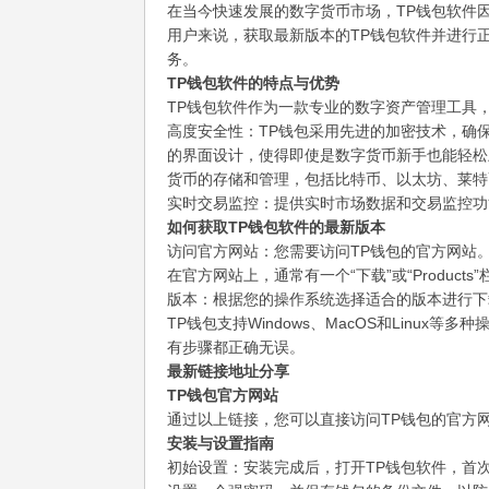
在当今快速发展的数字货币市场，TP钱包软件
用户来说，获取最新版本的TP钱包软件并进行
务。
TP钱包软件的特点与优势
TP钱包软件作为一款专业的数字资产管理工具
高度安全性：TP钱包采用先进的加密技术，确
的界面设计，使得即使是数字货币新手也能轻松
货币的存储和管理，包括比特币、以太坊、莱特
实时交易监控：提供实时市场数据和交易监控功
如何获取TP钱包软件的最新版本
访问官方网站：您需要访问TP钱包的官方网站
在官方网站上，通常有一个“下载”或“Produc
版本：根据您的操作系统选择适合的版本进行下
TP钱包支持Windows、MacOS和Linu
有步骤都正确无误。
最新链接地址分享
TP钱包官方网站
通过以上链接，您可以直接访问TP钱包的官方
安装与设置指南
初始设置：安装完成后，打开TP钱包软件，首