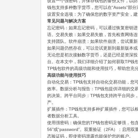
设置一个强密码，并保存钱包的备份文件，以防
钱包支持多种数字货币，您可以在“Assets”部
设置安全选项：为了确保您的数字资产安全，建议在“
常见问题与解决方案
忘记密码：如果忘记密码，可以通过恢复密钥进行恢复
语。交易失败：如果交易失败，首先检查网络连
支持团队。软件崩溃：如果软件崩溃，尝试重新
如果问题仍然存在，可以尝试更新到最新版本或
无论您是初次接触数字货币，还是已经是资深投
台。在本文中，我们详细介绍了如何获取TP钱
TP钱包软件的高级功能和使用技巧，帮助您充
高级功能与使用技巧
自动化交易：TP钱包支持自动化交易功能，您
效率。数据分析与报告：TP钱包提供详细的交
的决策。跨平台同步：TP钱包支持跨平台同步
产。
扩展插件：TP钱包支持多种扩展插件，您可以
者数据分析工具。
使用强密码：确保您的TP钱包密码足够强，包含
56”或“password”。双重验证（2FA）
态验证码，即使密码泄露也能保护您的账户。