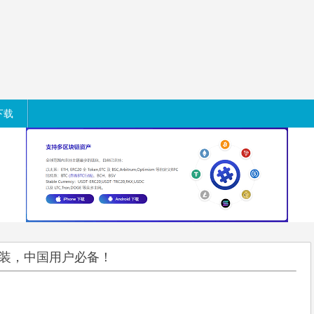
下载
安装，中国用户必备！