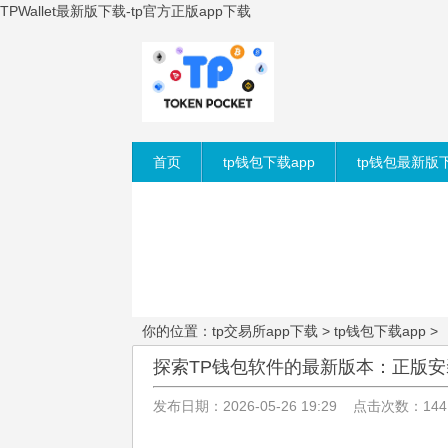
TPWallet最新版下载-tp官方正版app下载
首页
tp钱包下载app
tp钱包最新版
你的位置：
tp交易所app下载
>
tp钱包下载app
>
探索TP钱包软件的最新版本：正版
发布日期：2026-05-26 19:29 点击次数：144